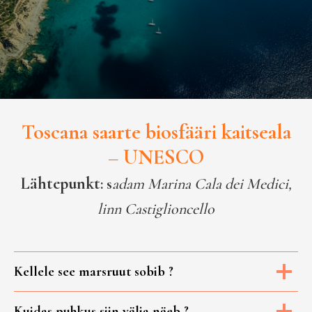
Toscana saarte biosfääri kaitseala
– UNESCO
Lähtepunkt
:
s
adam Marina Cala dei Medici,
linn Castiglioncello
Kellele see marsruut sobib ?
Kuidas puhkus siin välja näeb ?