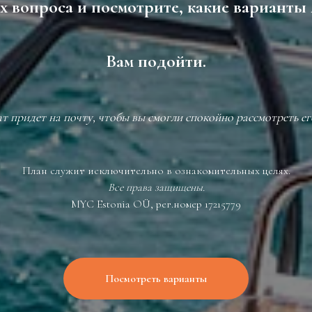
их вопроса и посмотрите, какие варианты 
Вам подойти.
ат придет на почту, чтобы вы смогли спокойно рассмотреть ег
План служит исключительно в ознакомительных целях.
Все права защищены.
MYC Estonia OÜ, рег.номер 17215779
Посмотреть варианты