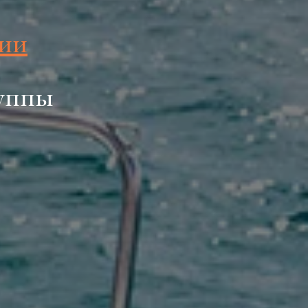
лии
руппы