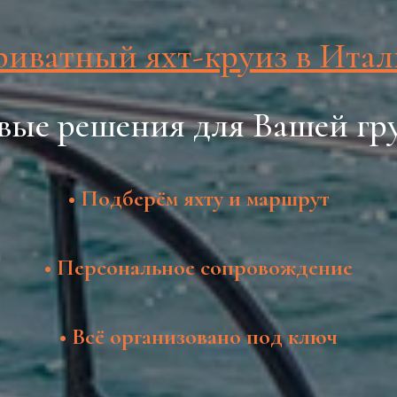
иватный яхт-круиз в Ита
вые решения для Вашей г
• Подберём яхту и маршрут
• Персональное сопровождение
• Всё организовано под ключ